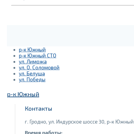
р-к Южный
р-к Южный СТО
ул. Лиможа
ул. О. Соломовой
ул. Белуша
ул. Победы
р-к Южный
Контакты
г. Гродно, ул. Индурское шоссе 30, р-к Южный 
Время работы: